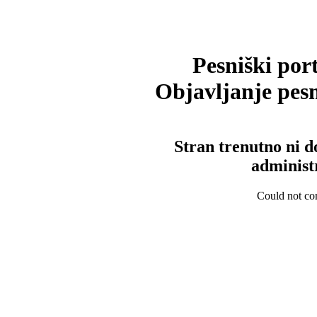
Pesniški port
Objavljanje pesm
Stran trenutno ni d
administ
Could not con