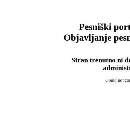
Pesniški port
Objavljanje pesm
Stran trenutno ni d
administ
Could not con