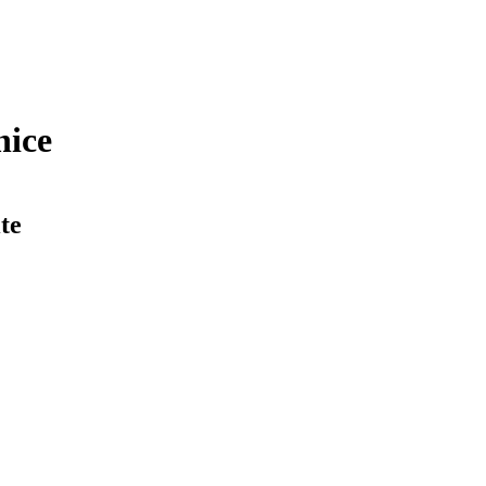
nice
te