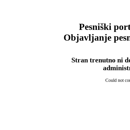
Pesniški port
Objavljanje pesm
Stran trenutno ni d
administ
Could not con