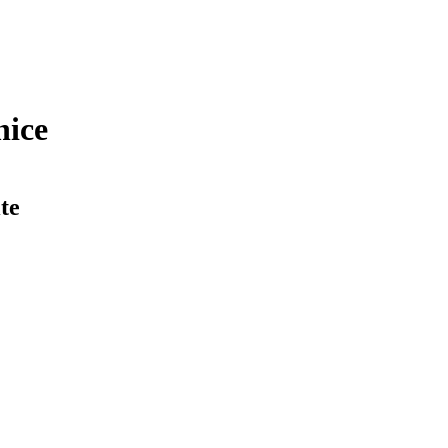
nice
te