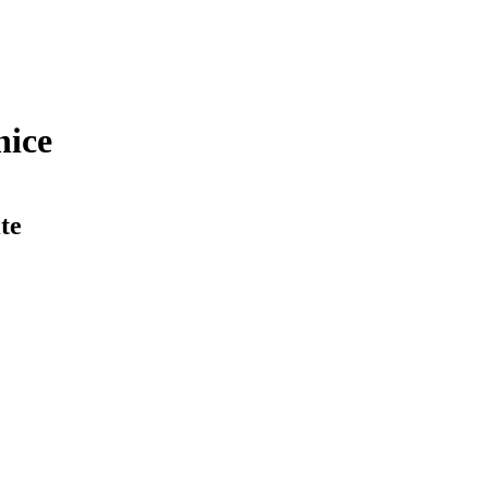
nice
te