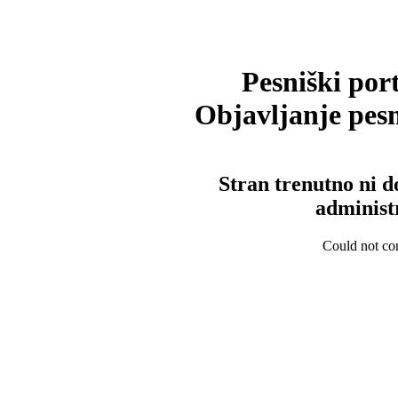
Pesniški port
Objavljanje pesm
Stran trenutno ni d
administ
Could not con