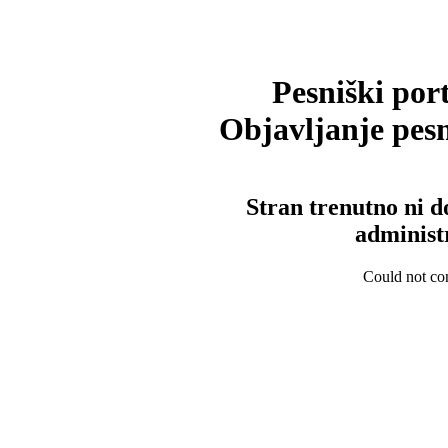
Pesniški port
Objavljanje pesm
Stran trenutno ni d
administ
Could not con