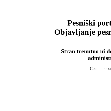
Pesniški port
Objavljanje pesm
Stran trenutno ni d
administ
Could not con