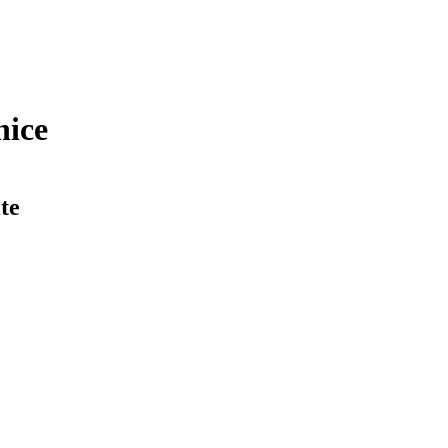
nice
te