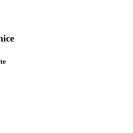
nice
te