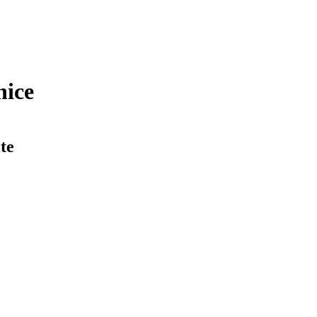
nice
te