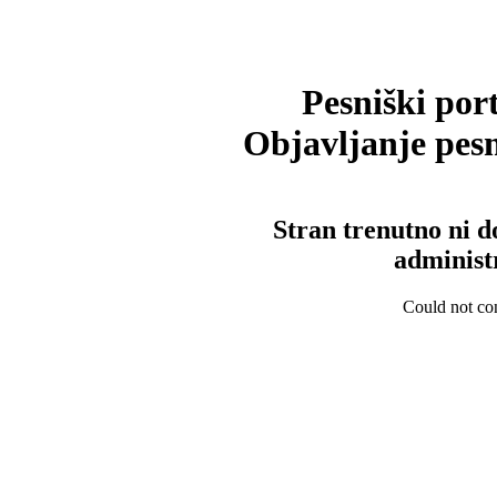
Pesniški port
Objavljanje pesm
Stran trenutno ni d
administ
Could not con