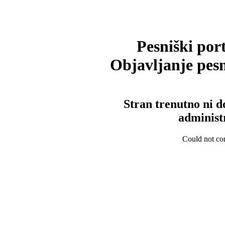
Pesniški port
Objavljanje pesm
Stran trenutno ni d
administ
Could not con