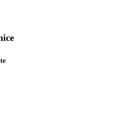
nice
te