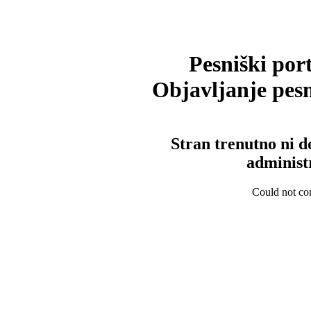
Pesniški port
Objavljanje pesm
Stran trenutno ni d
administ
Could not con