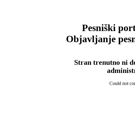
Pesniški port
Objavljanje pesm
Stran trenutno ni d
administ
Could not con