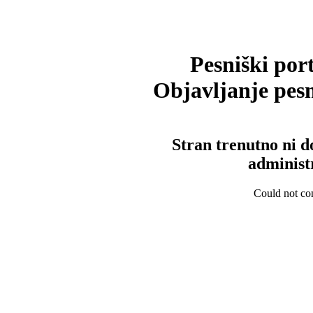
Pesniški port
Objavljanje pesm
Stran trenutno ni d
administ
Could not con