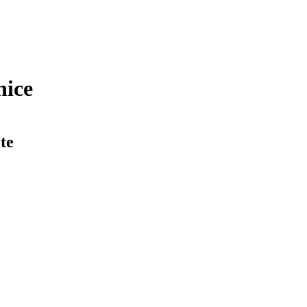
nice
te