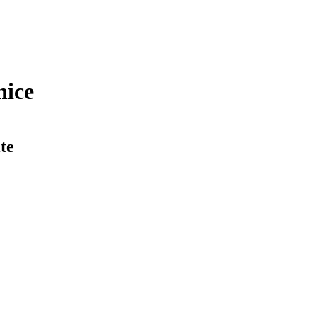
nice
te