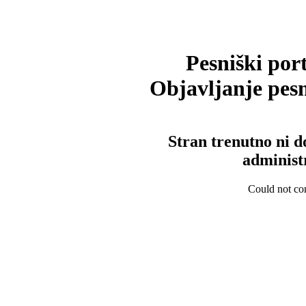
Pesniški port
Objavljanje pesm
Stran trenutno ni d
administ
Could not con