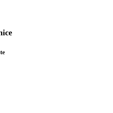
nice
te