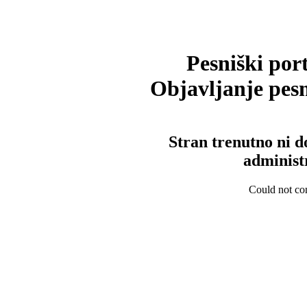
Pesniški port
Objavljanje pesm
Stran trenutno ni d
administ
Could not con