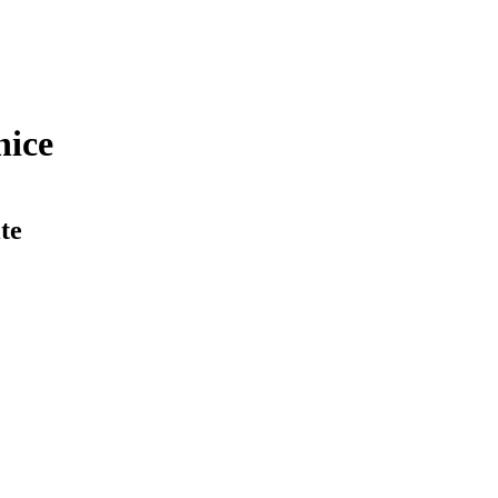
nice
te