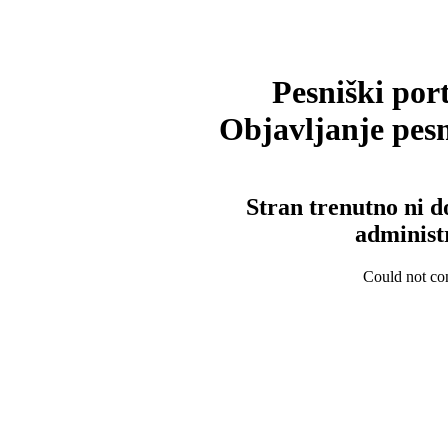
Pesniški port
Objavljanje pesm
Stran trenutno ni d
administ
Could not con