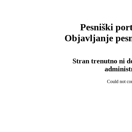
Pesniški port
Objavljanje pesm
Stran trenutno ni d
administ
Could not con