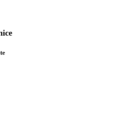
nice
te