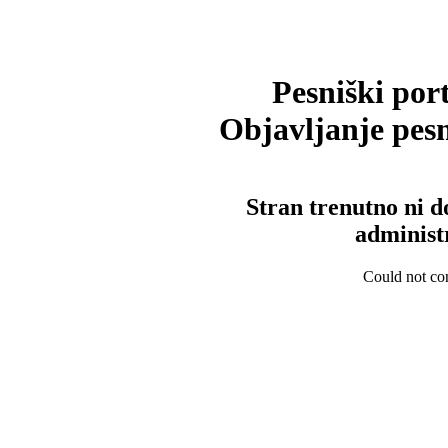
Pesniški port
Objavljanje pesm
Stran trenutno ni d
administ
Could not con