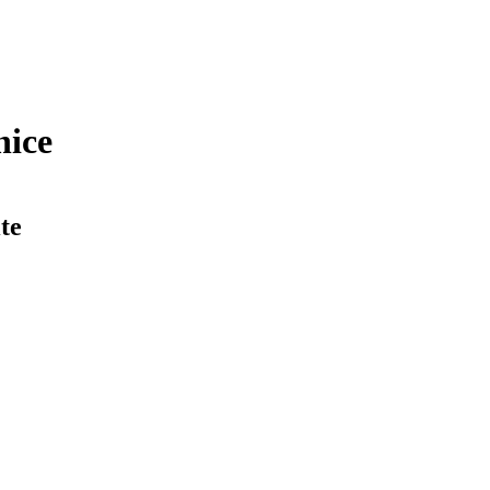
nice
te