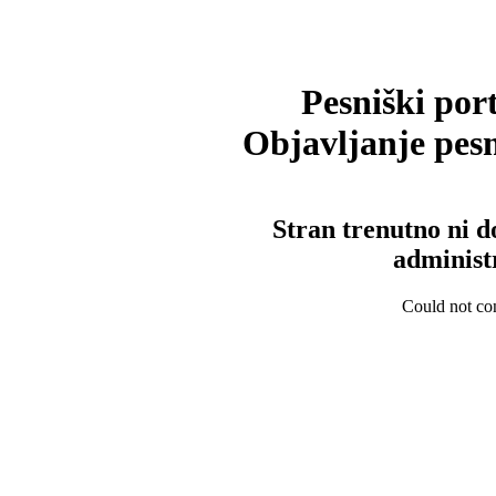
Pesniški port
Objavljanje pesm
Stran trenutno ni d
administ
Could not con