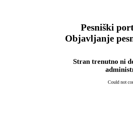
Pesniški port
Objavljanje pesm
Stran trenutno ni d
administ
Could not con