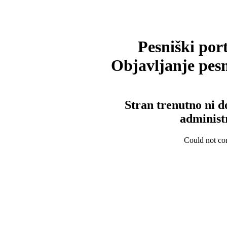
Pesniški port
Objavljanje pesm
Stran trenutno ni d
administ
Could not con