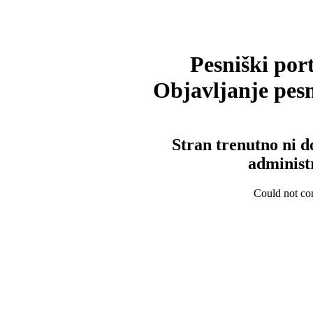
Pesniški port
Objavljanje pesm
Stran trenutno ni d
administ
Could not con