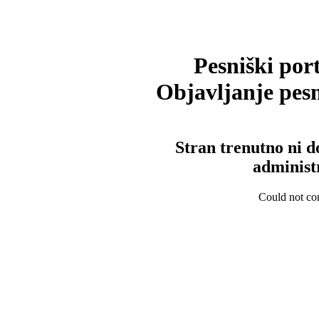
Pesniški port
Objavljanje pesm
Stran trenutno ni d
administ
Could not con