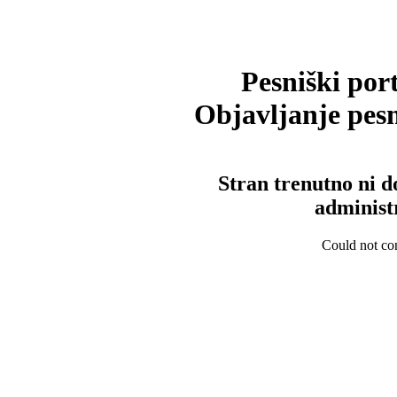
Pesniški port
Objavljanje pesm
Stran trenutno ni d
administ
Could not con