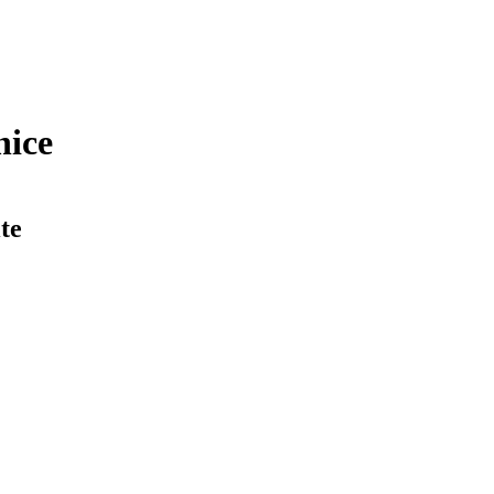
nice
te