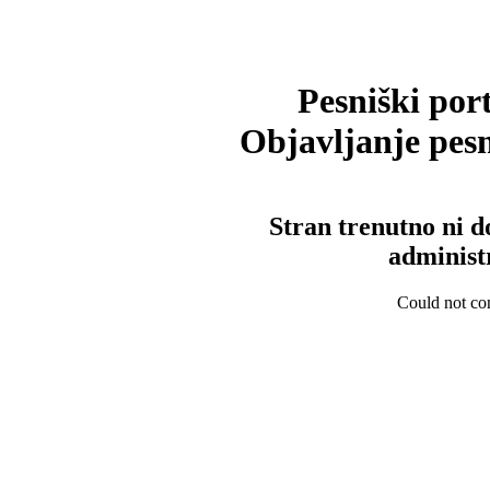
Pesniški port
Objavljanje pesm
Stran trenutno ni d
administ
Could not con