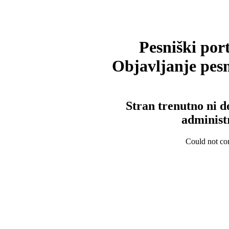
Pesniški port
Objavljanje pesm
Stran trenutno ni d
administ
Could not con