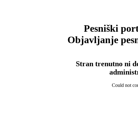
Pesniški port
Objavljanje pesm
Stran trenutno ni d
administ
Could not con