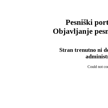
Pesniški port
Objavljanje pesm
Stran trenutno ni d
administ
Could not con