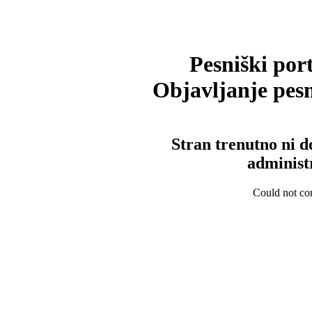
Pesniški port
Objavljanje pesm
Stran trenutno ni d
administ
Could not con