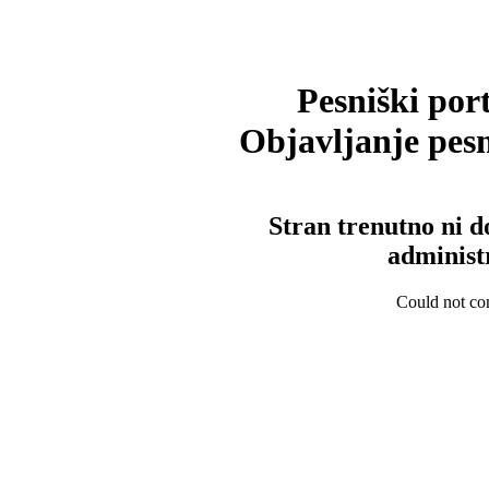
Pesniški port
Objavljanje pesm
Stran trenutno ni d
administ
Could not con