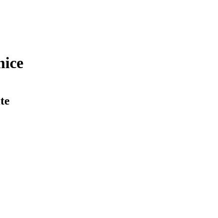
nice
te