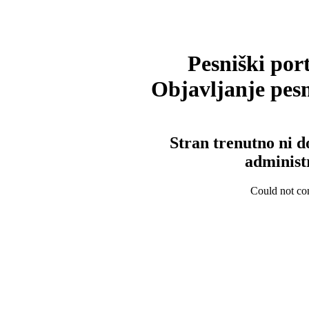
Pesniški port
Objavljanje pesm
Stran trenutno ni d
administ
Could not con