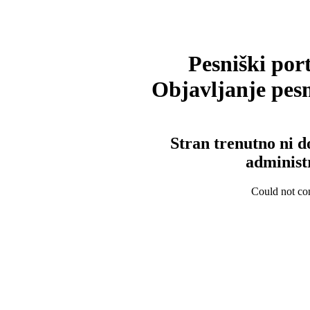
Pesniški port
Objavljanje pesm
Stran trenutno ni d
administ
Could not con