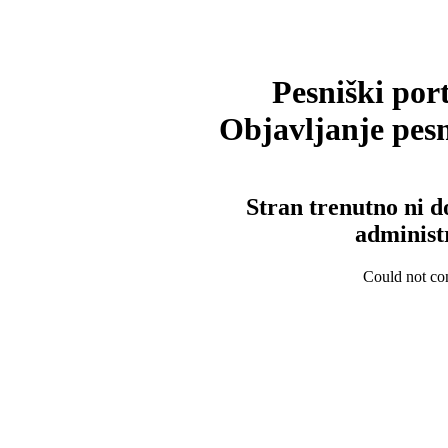
Pesniški port
Objavljanje pesm
Stran trenutno ni d
administ
Could not con