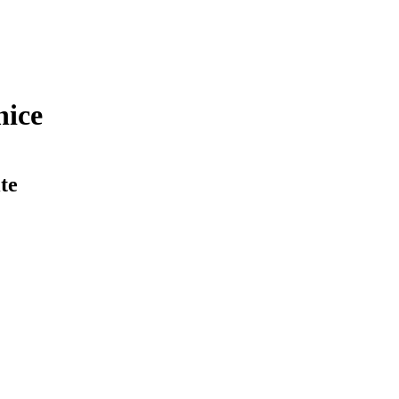
nice
te