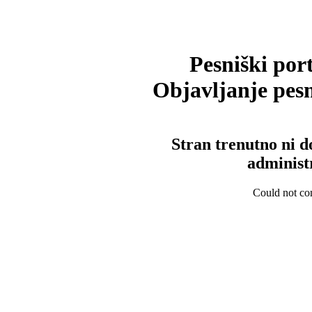
Pesniški port
Objavljanje pesm
Stran trenutno ni d
administ
Could not con