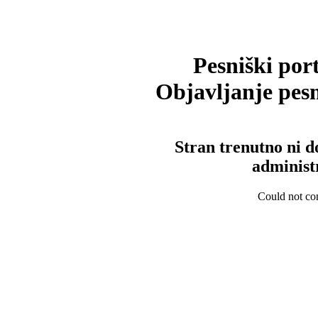
Pesniški port
Objavljanje pesm
Stran trenutno ni d
administ
Could not con