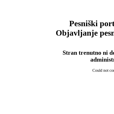
Pesniški port
Objavljanje pesm
Stran trenutno ni d
administ
Could not con